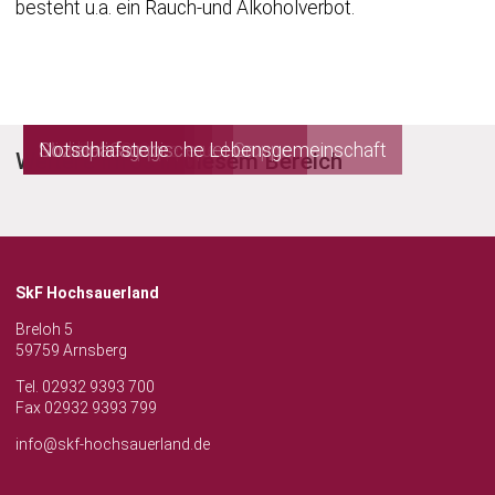
besteht u.a. ein Rauch-und Alkoholverbot.
Christophorus-Gruppe
Inobhutnahme Samuel-Gruppe
Don-Bosco-Gruppe
Elisabeth-Gruppe
Michael-Gruppe
Sozialpädagogische Lebensgemeinschaft
Notschlafstelle
Weitere Infos in diesem Bereich
SkF Hochsauerland
Breloh 5
59759 Arnsberg
Tel. 02932 9393 700
Fax 02932 9393 799
info@skf-hochsauerland.de