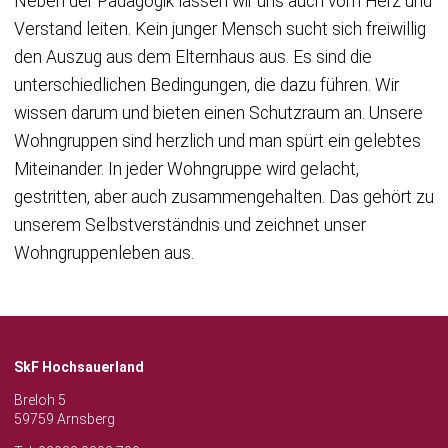
Neben der Pädagogik lassen wir uns auch vom Herz und
Verstand leiten. Kein junger Mensch sucht sich freiwillig
den Auszug aus dem Elternhaus aus. Es sind die
unterschiedlichen Bedingungen, die dazu führen. Wir
wissen darum und bieten einen Schutzraum an. Unsere
Wohngruppen sind herzlich und man spürt ein gelebtes
Miteinander. In jeder Wohngruppe wird gelacht,
gestritten, aber auch zusammengehalten. Das gehört zu
unserem Selbstverständnis und zeichnet unser
Wohngruppenleben aus.
Christophorus-Gruppe
Inobhutnahme Samuel-Gruppe
Don-Bosco-Gruppe
Elisabeth-Gruppe
Michael-Gruppe
Appartements
Sozialpädagogische Lebensgemeinschaft
Notschlafstelle
SkF Hochsauerland
Breloh 5
59759 Arnsberg